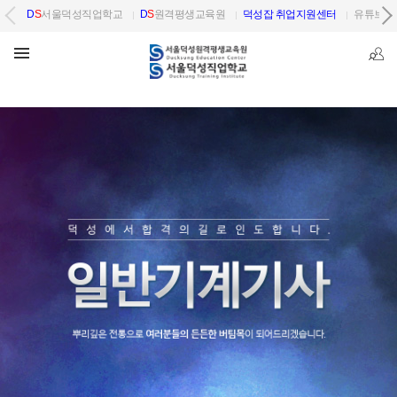
D
S
서울덕성직업학교
D
S
원격평생교육원
덕성잡 취업지원센터
유튜브 