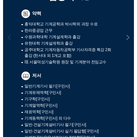
약력
홍익대학교 기계공학과 박사학위 과정 수료
인
한라중공업 근무
3D
수원과학대학 기계설계학과 출강
컴
유한대학 기계설계학과 출강
現
공주대학교 기계자동차공학부 기사자격증 특강 2회
출강 (한서대 외 1개교 포함)
現 서울덕성기술학원 원장 및 기계분야 전임교수
기
저서
So
So
일반기계기사 필기[구민사]
기계유체역학[구민사]
기구학[구민사]
기계열역학[구민사]
재료역학[구민사]
기계동력학[구민사] 외 다수
일반·건설기계설비기사 필기[구민사]
일반·건설기계설비기사 실기 필답형[구민사]