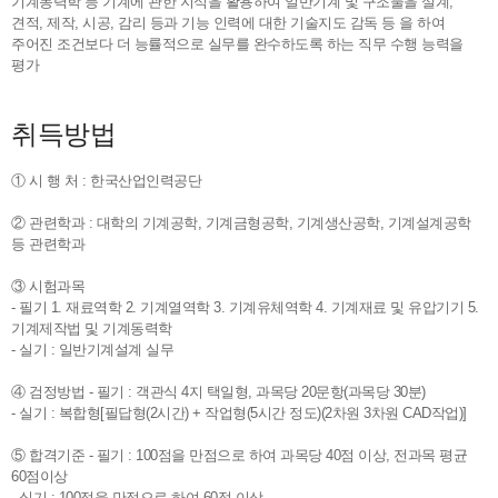
기계동력학 등 기계에 관한 지식을 활용하여 일반기계 및 구조물을 설계,
견적, 제작, 시공, 감리 등과 기능 인력에 대한 기술지도 감독 등 을 하여
주어진 조건보다 더 능률적으로 실무를 완수하도록 하는 직무 수행 능력을
평가
취득방법
① 시 행 처 : 한국산업인력공단
② 관련학과 : 대학의 기계공학, 기계금형공학, 기계생산공학, 기계설계공학
등 관련학과
③ 시험과목
- 필기 1. 재료역학 2. 기계열역학 3. 기계유체역학 4. 기계재료 및 유압기기 5.
기계제작법 및 기계동력학
- 실기 : 일반기계설계 실무
④ 검정방법 - 필기 : 객관식 4지 택일형, 과목당 20문항(과목당 30분)
- 실기 : 복합형[필답형(2시간) + 작업형(5시간 정도)(2차원 3차원 CAD작업)]
⑤ 합격기준 - 필기 : 100점을 만점으로 하여 과목당 40점 이상, 전과목 평균
60점이상