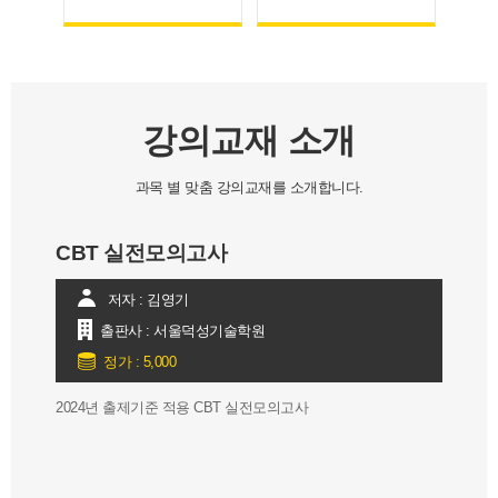
강의교재 소개
과목 별 맞춤 강의교재를 소개합니다.
CBT 실전모의고사
구조 
저자 : 김영기
출판사 : 서울덕성기술학원
정가 : 5,000
정
2024년 출제기준 적용 CBT 실전모의고사
2024년
제3과목
- 1편 :
- 2편 :