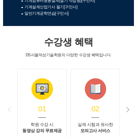
기계컴퓨터응용설계(실기 작업형)[구민사]
기계설계산업기사 필기[구민사]
일반기계공학연습[구민사]
수강생 혜택
DS서울덕성기술학원의 다양한 수강생 혜택입니다.
02
01
실제 시험과 유사한
학원 수강 시
모의고사 서비스
동영상 강의 무료제공
개