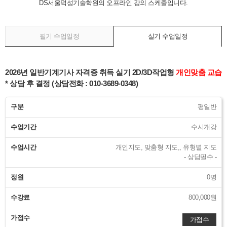
DS서울덕성기술학원의 오프라인 강의 스케줄입니다.
필기 수업일정
실기 수업일정
2026년 일반기계기사 자격증 취득 실기 2D/3D작업형
개인맞춤 교습
* 상담 후 결정 (상담전화 : 010-3689-0348)
구분
평일반
수업기간
수시개강
수업시간
개인지도, 맞춤형 지도,, 유형별 지도
- 상담필수 -
정원
0명
수강료
800,000원
가접수
가접수