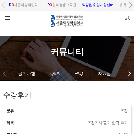
D
S
서울덕성직업학교
D
S
원격평생교육원
덕성잡 취업지원센터
유튜브 
커뮤니티
공지사항
Q&A
FAQ
자료실
수
수강후기
분류
조경
제목
조경기사 필기 합격 후기