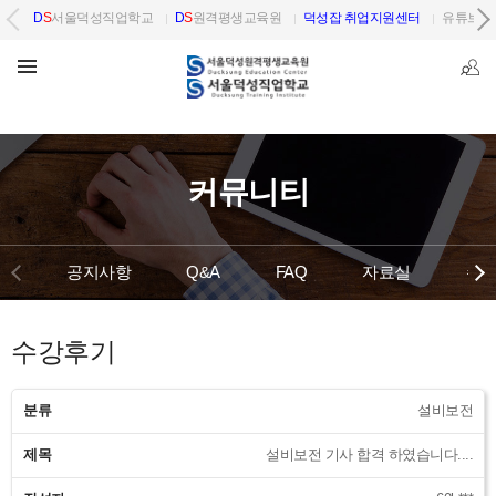
D
S
서울덕성직업학교
D
S
원격평생교육원
덕성잡 취업지원센터
유튜브 
커뮤니티
공지사항
Q&A
FAQ
자료실
수
수강후기
분류
설비보전
제목
설비보전 기사 합격 하였습니다....