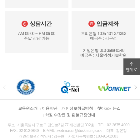
상담시간
입금계좌
AM 09:00 ~ PM 06:00
우리은행 1005-101-371393
주말 상담 가능
예금주 : 김은정
기업은행 010-3689-0348
예금주 : 서울덕성기술학원
교육원소개
이용약관
개인정보취급방침
찾아오시는길
학원 수강료 및 환불규정안내
주소 : 서울특별시 구로구 경인로3길 77 세건빌딩 302호
TEL : 02-2675-4000
FAX : 02-812-8668
E-MAIL : webmaster@duck-sung.co.kr
대표 : 김은정
개인정보관리책임자 : 김동현
사업자등록번호 : 108-91-62083