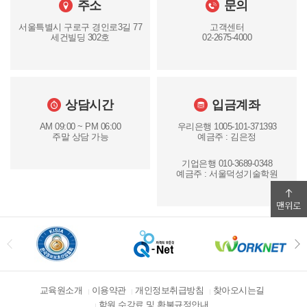
주소
문의
서울특별시 구로구 경인로3길 77
고객센터
세건빌딩 302호
02-2675-4000
상담시간
입금계좌
AM 09:00 ~ PM 06:00
우리은행 1005-101-371393
주말 상담 가능
예금주 : 김은정
기업은행 010-3689-0348
예금주 : 서울덕성기술학원
교육원소개
이용약관
개인정보취급방침
찾아오시는길
학원 수강료 및 환불규정안내