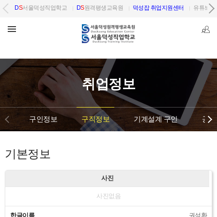
D
S
서울덕성직업학교
D
S
원격평생교육원
덕성잡 취업지원센터
유튜브 
취업정보
구인정보
구직정보
기계설계 구인
공단
기본정보
사진
사진없음
한글이름
권석환