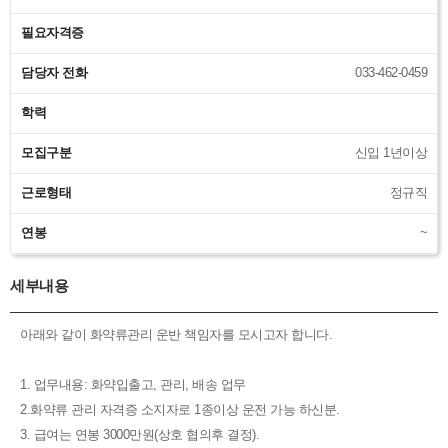
필요자격증
담당자 전화
033-462-0459
학력
모집구분
신입 1년이상
근로형태
정규직
연봉
~
세부내용
아래와 같이 화약류관리 운반 책임자를 모시고자 합니다.
1. 업무내용: 화약입출고, 관리, 배송 업무
2.화약류 관리 자격증 소지자로 1종이상 운전 가능 하신분.
3. 급여는 연봉 3000만원(상호 협의후 결정).