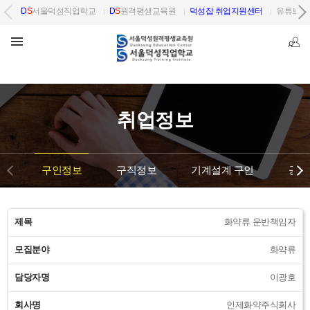
D
S
서울덕성직업학교
D
S
원격평생교육원
덕성잡 취업지원센터
유튜브 
취업정보
구인정보
구직정보
기계설계 구인
공단
제목
화약류 운반책임자
모집분야
화약류
담당자명
이광호
회사명
인제화약주식회사