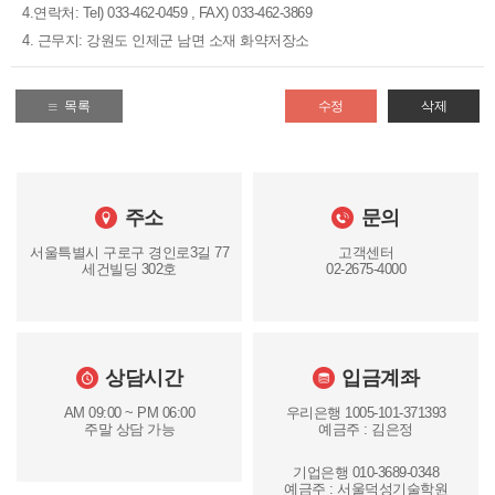
4.연락처: Tel) 033-462-0459 , FAX) 033-462-3869
4. 근무지: 강원도 인제군 남면 소재 화약저장소
목록
수정
삭제
주소
문의
서울특별시 구로구 경인로3길 77
고객센터
세건빌딩 302호
02-2675-4000
상담시간
입금계좌
AM 09:00 ~ PM 06:00
우리은행 1005-101-371393
주말 상담 가능
예금주 : 김은정
기업은행 010-3689-0348
예금주 : 서울덕성기술학원