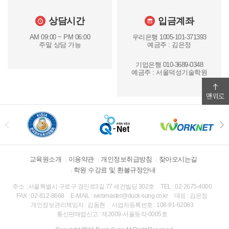
상담시간
입금계좌
AM 09:00 ~ PM 06:00
우리은행 1005-101-371393
주말 상담 가능
예금주 : 김은정
기업은행 010-3689-0348
예금주 : 서울덕성기술학원
교육원소개
이용약관
개인정보취급방침
찾아오시는길
학원 수강료 및 환불규정안내
주소 : 서울특별시 구로구 경인로3길 77 세건빌딩 302호
TEL : 02-2675-4000
FAX : 02-812-8668
E-MAIL : webmaster@duck-sung.co.kr
대표 : 김은정
개인정보관리책임자 : 김동현
사업자등록번호 : 108-91-62083
통신판매업신고 : 제2009-서울동작-0005호