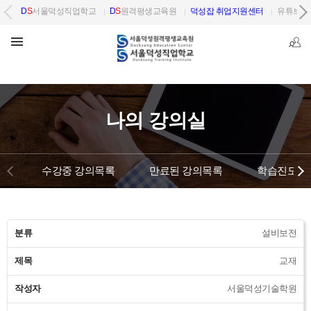
D
S
서울덕성직업학교
D
S
원격평생교육원
덕성잡 취업지원센터
유튜브 
나의 강의실
수강중 강의목록
만료된 강의목록
학습진도관
분류
설비보전
제목
교재
작성자
서울덕성기술학원