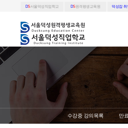
D
S
서울덕성직업학교
D
S
원격평생교육원
덕성잡 
수강중 강의목록
만료