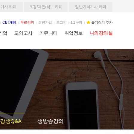
기사 카페
조경/자연/식보 카페
일반기계기사 카페
CBT체험
무료강의
회원가입
로그인
1:1문의
즐겨찾기 추가
기업
모의고사
커뮤니티
취업정보
나의강의실
강생Q&A
생방송강의