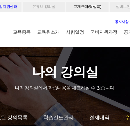
취업지원센터
유튜브 강의실
교재구매(덕성북)
설비보전
공지사항
교육종목
교육원소개
시험일정
국비지원과정
공
나의 강의실
나의 강의실에서 학습내용을 체크하실 수 있습니다.
된 강의목록
학습진도관리
결제내역
수