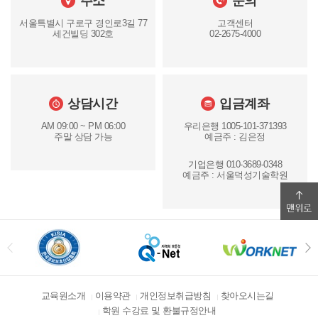
주소
문의
서울특별시 구로구 경인로3길 77
고객센터
세건빌딩 302호
02-2675-4000
상담시간
입금계좌
AM 09:00 ~ PM 06:00
우리은행 1005-101-371393
주말 상담 가능
예금주 : 김은정
기업은행 010-3689-0348
예금주 : 서울덕성기술학원
교육원소개
이용약관
개인정보취급방침
찾아오시는길
학원 수강료 및 환불규정안내