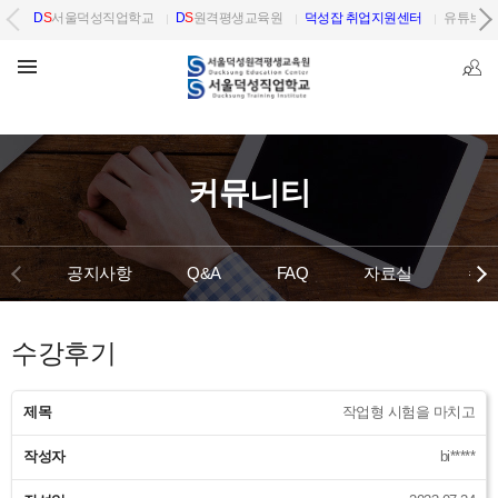
D
S
서울덕성직업학교
D
S
원격평생교육원
덕성잡 취업지원센터
유튜브 
커뮤니티
공지사항
Q&A
FAQ
자료실
수강
수강후기
제목
작업형 시험을 마치고
작성자
bi*****