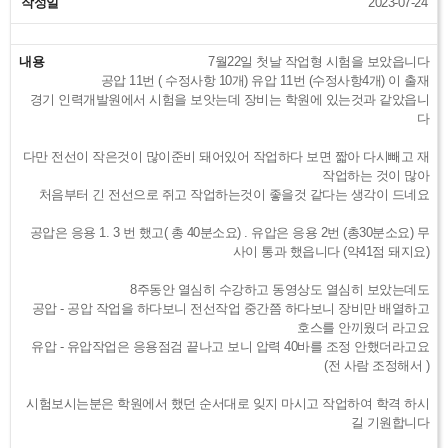
작성일
2023-07-24
내용
7월22일 첫날 작업형 시험을 보았읍니다
공압 11번 ( 수정사항 10개) 유압 11번 (수정사항4개) 이 출재
경기 인력개발원에서 시험을 보앗는데 장비는 학원에 있는것과 같았읍니
다
다만 전선이 작은것이 많이준비 돼어있어 작업하다 보면 짧아 다시빼고 재
작업하는 것이 많아
처음부터 긴 전선으로 쥐고 작업하는것이 좋을것 같다는 생각이 드네요
공압은 응용 1. 3 번 했고( 총 40분소요) . 유압은 응용 2번 (총30분소요) 무
사이 통과 했읍니다 (약41점 돼지요)
8주동안 열심히 수강하고 동영상도 열심히 보았는데도
공압 - 공압 작업을 하다보니 전선작업 중간쯤 하다보니 장비만 배열하고
호스를 안끼웠더 라고요
유압 - 유압작업은 응용점검 끝나고 보니 압력 40바를 조정 안했더라고요
(전 사람 조정해서 )
시험보시는분은 학원에서 했던 순서대로 잊지 마시고 작업하여 학격 하시
길 기원합니다