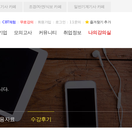
기사 카페
조경/자연/식보 카페
일반기계기사 카페
CBT체험
무료강의
회원가입
로그인
1:1문의
즐겨찾기 추가
기업
모의고사
커뮤니티
취업정보
나의강의실
니다.
용자료
수강후기