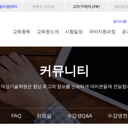
취업지원센터
유튜브 강의실
교재구매(덕성북)
설비보전
공지사항
교육종목
교육원소개
시험일정
국비지원과정
공
커뮤니티
덕성기술학원은 항상 최고의 정보를 신속하게 여러분들께 전달합
FAQ
자료실
수강생Q&A
수강생전