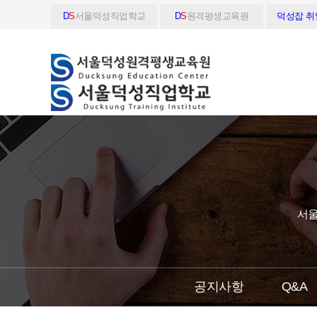
D
S
서울덕성직업학교
D
S
원격평생교육원
덕성잡 
서울
공지사항
Q&A