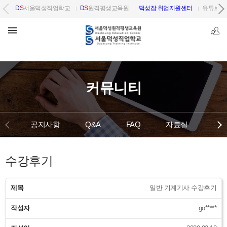
D
S
서울덕성직업학교
D
S
원격평생교육원
덕성잡 취업지원센터
유튜브 
커뮤니티
공지사항
Q&A
FAQ
자료실
수강
수강후기
제목
일반 기계기사 수강후기
작성자
go*****