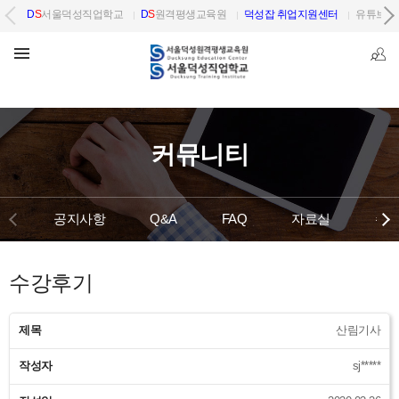
D
S
서울덕성직업학교
D
S
원격평생교육원
덕성잡 취업지원센터
유튜브 
커뮤니티
공지사항
Q&A
FAQ
자료실
수강
수강후기
제목
산림기사
작성자
sj*****