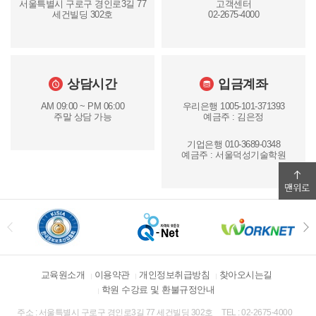
서울특별시 구로구 경인로3길 77
고객센터
세건빌딩 302호
02-2675-4000
상담시간
입금계좌
AM 09:00 ~ PM 06:00
우리은행 1005-101-371393
주말 상담 가능
예금주 : 김은정
기업은행 010-3689-0348
예금주 : 서울덕성기술학원
교육원소개
이용약관
개인정보취급방침
찾아오시는길
학원 수강료 및 환불규정안내
주소 : 서울특별시 구로구 경인로3길 77 세건빌딩 302호
TEL : 02-2675-4000