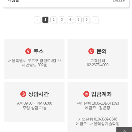
작성일
262229
1
2
3
4
5
6
주소
문의
서울특별시 구로구 경인로3길 77
고객센터
세건빌딩 302호
02-2675-4000
상담시간
입금계좌
AM 09:00 ~ PM 06:00
우리은행 1005-101-371393
주말 상담 가능
예금주 : 김은정
기업은행 010-3689-0348
예금주 : 서울덕성기술학원