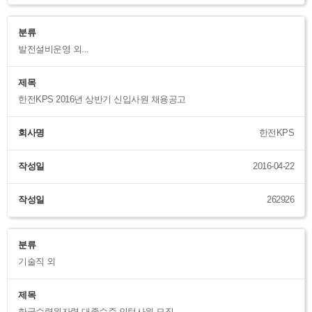
분류
발전설비운영 외...
제목
한전KPS 2016년 상반기 신입사원 채용공고
회사명
한전KPS
작성일
2016-04-22
작성일
262926
분류
기술직 외
제목