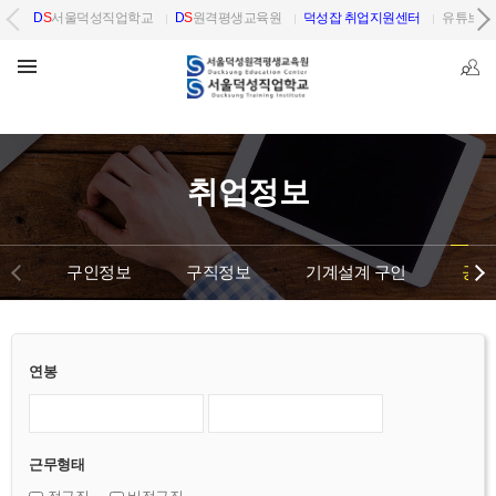
D
S
서울덕성직업학교
D
S
원격평생교육원
덕성잡 취업지원센터
유튜브 
취업정보
구인정보
구직정보
기계설계 구인
공단
연봉
근무형태