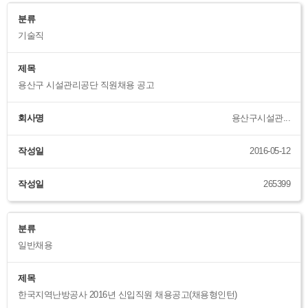
분류
기술직
제목
용산구 시설관리공단 직원채용 공고
회사명
용산구시설관...
작성일
2016-05-12
작성일
265399
분류
일반채용
제목
한국지역난방공사 2016년 신입직원 채용공고(채용형인턴)