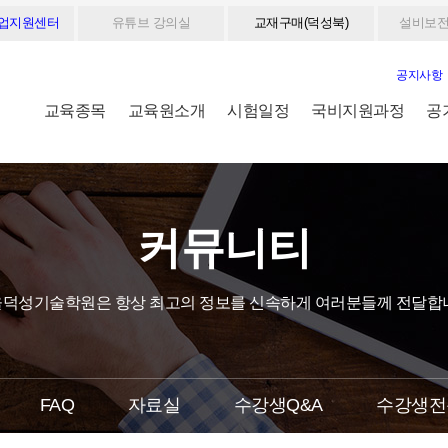
취업지원센터
유튜브 강의실
교재구매(덕성북)
설비보전
공지사항
교육종목
교육원소개
시험일정
국비지원과정
공
커뮤니티
덕성기술학원은 항상 최고의 정보를 신속하게 여러분들께 전달합
FAQ
자료실
수강생Q&A
수강생전