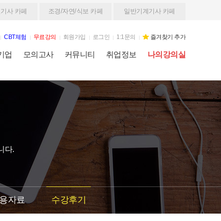
기사 카페
조경/자연/식보 카페
일반기계기사 카페
CBT체험
무료강의
회원가입
로그인
1:1문의
즐겨찾기 추가
기업
모의고사
커뮤니티
취업정보
나의강의실
니다.
용자료
수강후기