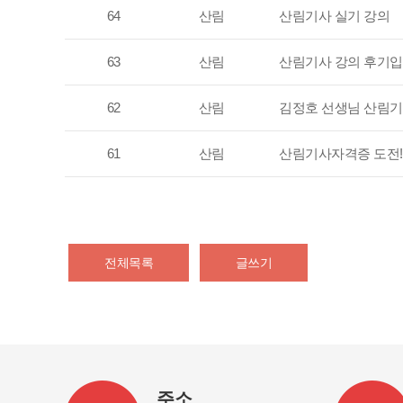
64
산림
산림기사 실기 강의
63
산림
산림기사 강의 후기입
62
산림
김정호 선생님 산림기
61
산림
산림기사자격증 도전!
전체목록
글쓰기
주소