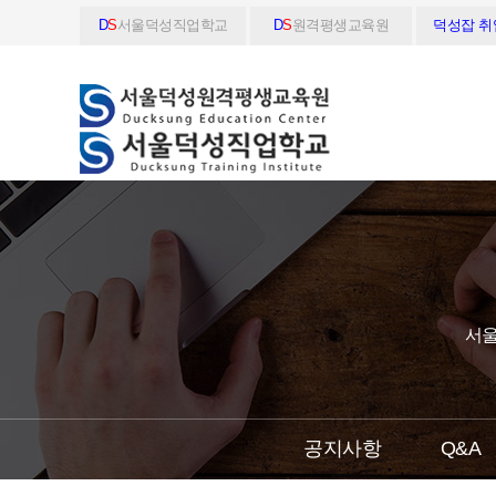
D
S
서울덕성직업학교
D
S
원격평생교육원
덕성잡 
서울
공지사항
Q&A