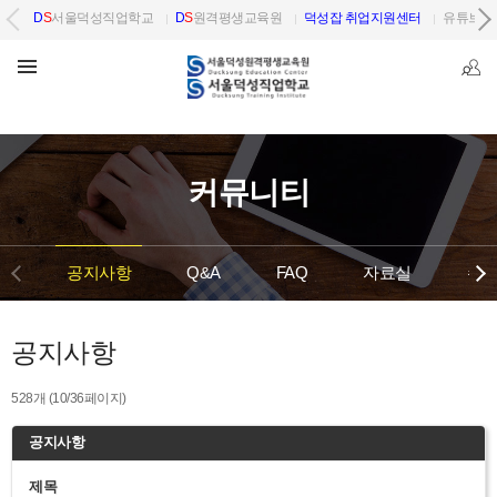
D
S
서울덕성직업학교
D
S
원격평생교육원
덕성잡 취업지원센터
유튜브 
커뮤니티
공지사항
Q&A
FAQ
자료실
수강
공지사항
528개 (10/36페이지)
제목