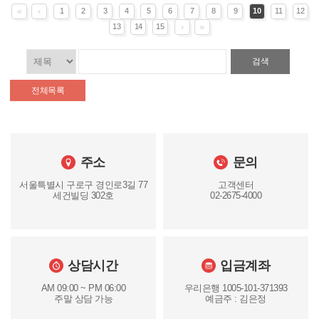
1
2
3
4
5
6
7
8
9
10
11
12
13
14
15
검색
전체목록
주소
문의
서울특별시 구로구 경인로3길 77
고객센터
세건빌딩 302호
02-2675-4000
상담시간
입금계좌
AM 09:00 ~ PM 06:00
우리은행 1005-101-371393
주말 상담 가능
예금주 : 김은정