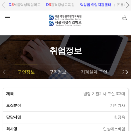
D
S
서울덕성직업학교
D
S
원격평생교육원
덕성잡 취업지원센터
유튜브 
취업정보
구인정보
구직정보
기계설계 구인
공단
제목
빌딩 기전기사 구인-3교대
모집분야
기전기사
담당자명
한창옥
회사명
인성에스비엠