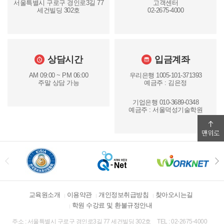
서울특별시 구로구 경인로3길 77
고객센터
세건빌딩 302호
02-2675-4000
상담시간
입금계좌
AM 09:00 ~ PM 06:00
우리은행 1005-101-371393
주말 상담 가능
예금주 : 김은정
기업은행 010-3689-0348
예금주 : 서울덕성기술학원
교육원소개
이용약관
개인정보취급방침
찾아오시는길
학원 수강료 및 환불규정안내
주소 : 서울특별시 구로구 경인로3길 77 세건빌딩 302호
TEL : 02-2675-4000