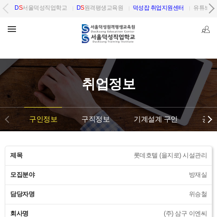
D
S
서울덕성직업학교
D
S
원격평생교육원
덕성잡 취업지원센터
유튜브 
취업정보
구인정보
구직정보
기계설계 구인
공단
제목
롯데호텔 (을지로) 시설관리
모집분야
방재실
담당자명
위승철
회사명
(주) 삼구 이엔씨