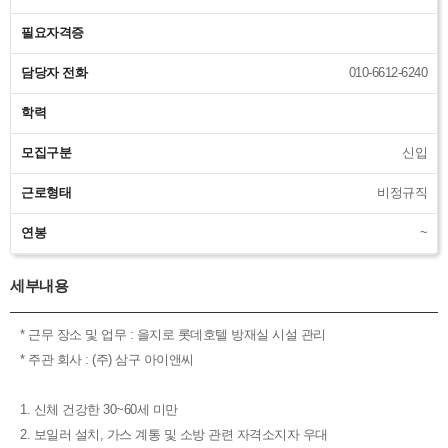
필요자격증
담당자 전화
010-6612-6240
학력
모집구분
신입
근로형태
비정규직
연봉
~
세부내용
* 근무 장소 및 업무 : 을지로 롯데호텔 방재실 시설 관리
* 주관 회사 : (주) 삼구 아이앤씨
1. 신체 건강한 30~60세 미만
2. 보일러 설치, 가스 계통 및 소방 관련 자격소지자 우대