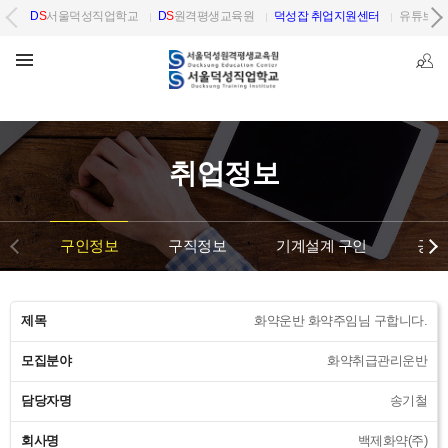
D
S
서울덕성직업학교
D
S
원격평생교육원
덕성잡 취업지원센터
유튜브 
취업정보
구인정보
구직정보
기계설계 구인
공단
제목
화약운반 화약주임님 구합니다.
모집분야
화약취급관리운반
담당자명
송기철
회사명
백제화약(주)