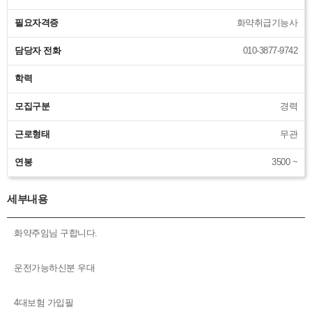
필요자격증
화약취급기능사
담당자 전화
010-3877-9742
학력
모집구분
경력
근로형태
무관
연봉
3500 ~
세부내용
화약주임님 구합니다.
운전가능하신분 우대
4대보험 가입필