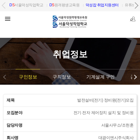
D
S
서울덕성직업학교
D
S
원격평생교육원
덕성잡 취업지원센터
유튜브 
취업정보
구인정보
구직정보
기계설계 구인
공단
제목
발전설비(전기) 정비원(전기)모집
모집분야
전기·전자 제어장치 설치 및 정비원
담당자명
서울사무소/조헌훈
회사명
대광이엔시주식회사