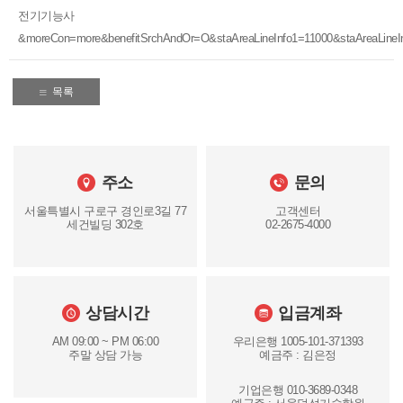
전기기능사
&moreCon=more&benefitSrchAndOr=O&staAreaLineInfo1=11000&staAreaLineI
목록
주소
문의
서울특별시 구로구 경인로3길 77
고객센터
세건빌딩 302호
02-2675-4000
상담시간
입금계좌
AM 09:00 ~ PM 06:00
우리은행 1005-101-371393
주말 상담 가능
예금주 : 김은정
기업은행 010-3689-0348