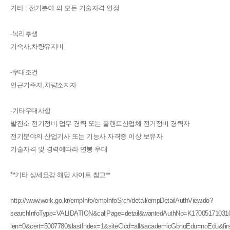
기타 : 전기분야 의 모든 기술자격 인정
-복리후생
기숙사,차량유지비
-우대조건
인근거주자,차량소지자
-기타우대사항
발전소 전기정비 업무 경력 또는 플랜트산업체 전기정비 경력자
전기분야의 산업기사 또는 기능사 자격증 이상 보유자
기술자격 및 경력에따라 연봉 우대
**기타 상세요강 해당 사이트 참고**
http://www.work.go.kr/empInfo/empInfoSrch/detail/empDetailAuthView.do?
searchInfoType=VALIDATION&callPage=detail&wantedAuthNo=K170051710310047
len=0&cert=5007780&lastIndex=1&siteClcd=all&academicGbnoEdu=noEdu&fir