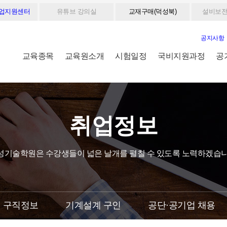
취업지원센터
유튜브 강의실
교재구매(덕성북)
설비보전
공지사항
교육종목
교육원소개
시험일정
국비지원과정
공
취업정보
성기술학원은 수강생들이 넓은 날개를 펼칠 수 있도록 노력하겠습니
구직정보
기계설계 구인
공단·공기업 채용