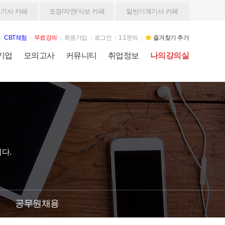
기사 카페
조경/자연/식보 카페
일반기계기사 카페
CBT체험
무료강의
회원가입
로그인
1:1문의
즐겨찾기 추가
기업
모의고사
커뮤니티
취업정보
나의강의실
다.
공무원채용