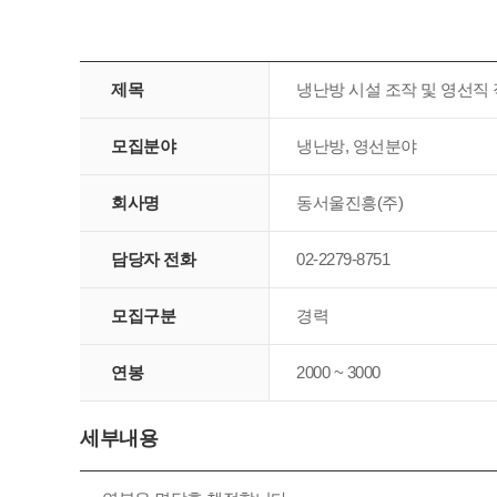
제목
냉난방 시설 조작 및 영선직
모집분야
냉난방, 영선분야
회사명
동서울진흥(주)
담당자 전화
02-2279-8751
모집구분
경력
연봉
2000 ~ 3000
세부내용