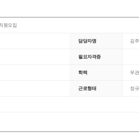
 직원모집
담당자명
김주
필요자격증
학력
무관
근로형태
정규