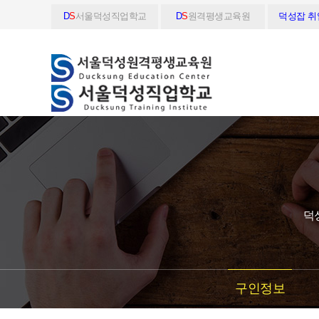
D
S
서울덕성직업학교
D
S
원격평생교육원
덕성잡 
덕
구인정보