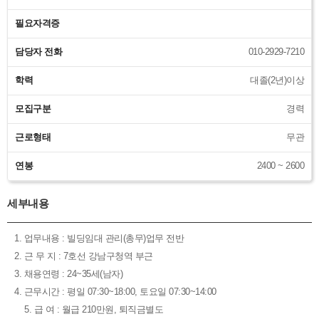
필요자격증
담당자 전화
010-2929-7210
학력
대졸(2년)이상
모집구분
경력
근로형태
무관
연봉
2400 ~ 2600
세부내용
1. 업무내용 : 빌딩임대 관리(총무)업무 전반
2. 근 무 지 : 7호선 강남구청역 부근
3. 채용연령 : 24~35세(남자)
4. 근무시간 : 평일 07:30~18:00, 토요일 07:30~14:00
5. 급 여 : 월급 210만원, 퇴직금별도