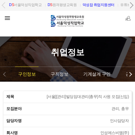
D
S
서울덕성직업학교
D
S
원격평생교육원
덕성잡 취업지원센터
유튜브 
취업정보
구인정보
구직정보
기계설계 구인
공단
제목
[서울][관리]빌딩임대관리(총무)직 사원 모집(신입)
모집분야
관리, 총무
담당자명
인사담당자
회사명
인성에스비엠(주)