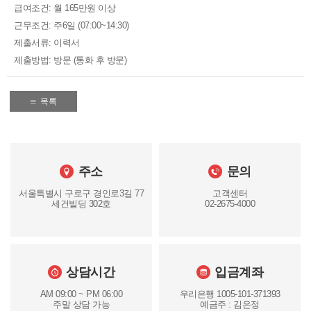
급여조건: 월 165만원 이상
근무조건: 주6일 (07:00~14:30)
제출서류: 이력서
제출방법: 방문 (통화 후 방문)
목록
주소
문의
서울특별시 구로구 경인로3길 77
고객센터
세건빌딩 302호
02-2675-4000
상담시간
입금계좌
AM 09:00 ~ PM 06:00
우리은행 1005-101-371393
주말 상담 가능
예금주 : 김은정