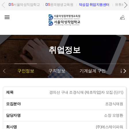
D
S
서울덕성직업학교
D
S
원격평생교육원
덕성잡 취업지원센터
유튜브 
취업정보
구인정보
구직정보
기계설계 구인
공단
제목
경의선 구내 조경식재 (제초작업)자 모집 (단기)
모집분야
조경식재원
담당자명
소장 오영환
회사명
(주)에스제이파워