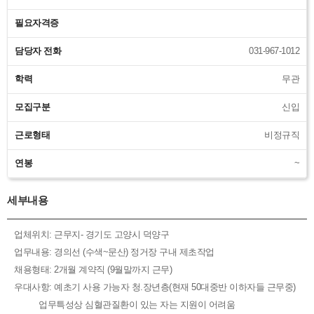
필요자격증
담당자 전화
031-967-1012
학력
무관
모집구분
신입
근로형태
비정규직
연봉
~
세부내용
업체위치: 근무지- 경기도 고양시 덕양구
업무내용: 경의선 (수색~문산) 정거장 구내 제초작업
채용형태: 2개월 계약직 (9월말까지 근무)
우대사항: 예초기 사용 가능자 청.장년층(현재 50대중반 이하자들 근무중)
업무특성상 심혈관질환이 있는 자는 지원이 어려움