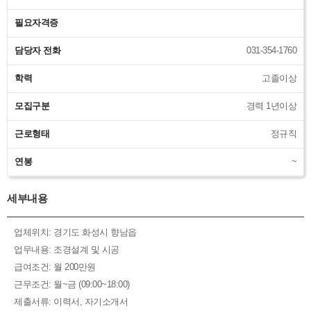
필요자격증
담당자 전화
031-354-1760
학력
고졸이상
모집구분
경력 1년이상
근로형태
정규직
연봉
~
세부내용
업체위치: 경기도 화성시 향남읍
업무내용: 조경설계 및 시공
급여조건: 월 200만원
근무조건: 월~금 (09:00~18:00)
제출서류: 이력서, 자기소개서