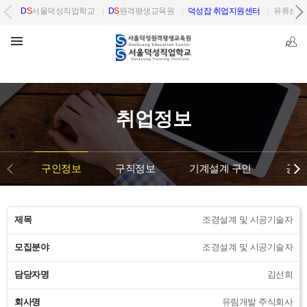
D
S
서울덕성직업학교
D
S
원격평생교육원
덕성잡 취업지원센터
유튜브 
취업정보
구인정보
구직정보
기계설계 구인
공단
제목
조경설계 및 시공기술자
모집분야
조경설계 및 시공기술자
담당자명
김선희
회사명
유림개발 주식회사