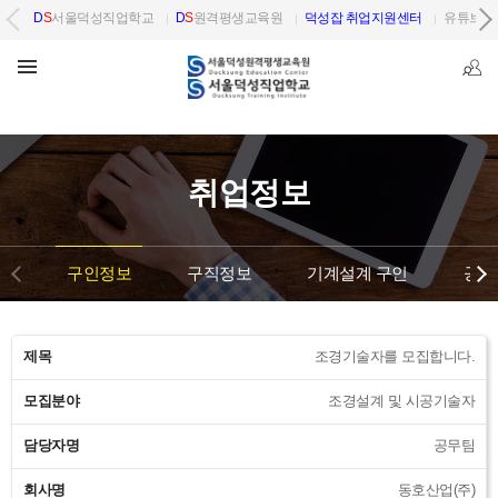
D
S
서울덕성직업학교
D
S
원격평생교육원
덕성잡 취업지원센터
유튜브 
취업정보
구인정보
구직정보
기계설계 구인
공단
제목
조경기술자를 모집합니다.
모집분야
조경설계 및 시공기술자
담당자명
공무팀
회사명
동호산업(주)