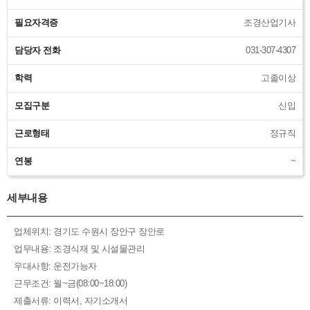
필요자격증
조경산업기사
담당자 전화
031-307-4307
학력
고졸이상
모집구분
신입
근로형태
정규직
연봉
~
세부내용
업체위치: 경기도 수원시 장안구 장안로
업무내용: 조경식재 및 시설물관리
우대사항: 운전가능자
근무조건: 월~금(08:00~18:00)
제출서류: 이력서, 자기소개서