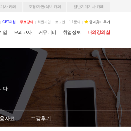
기사 카페
조경/자연/식보 카페
일반기계기사 카페
CBT체험
무료강의
회원가입
로그인
1:1문의
즐겨찾기 추가
기업
모의고사
커뮤니티
취업정보
나의강의실
니다.
용자료
수강후기