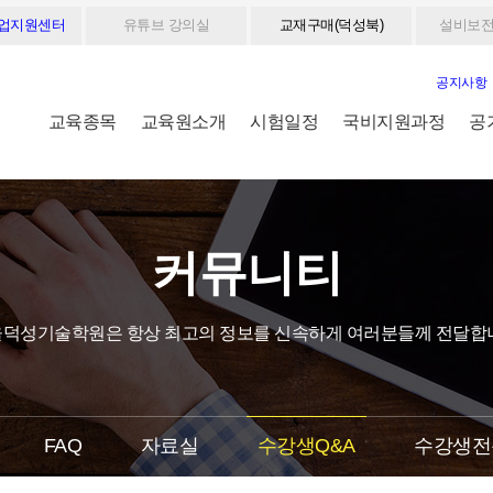
취업지원센터
유튜브 강의실
교재구매(덕성북)
설비보전
공지사항
교육종목
교육원소개
시험일정
국비지원과정
공
커뮤니티
덕성기술학원은 항상 최고의 정보를 신속하게 여러분들께 전달합
FAQ
자료실
수강생Q&A
수강생전