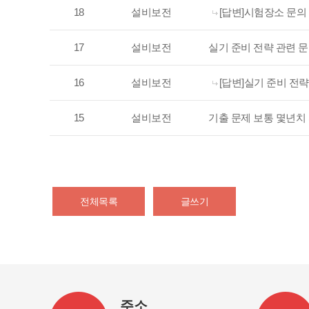
18
설비보전
[답변]시험장소 문의
17
설비보전
실기 준비 전략 관련 
16
설비보전
[답변]실기 준비 전략
15
설비보전
기출 문제 보통 몇년치 
전체목록
글쓰기
주소