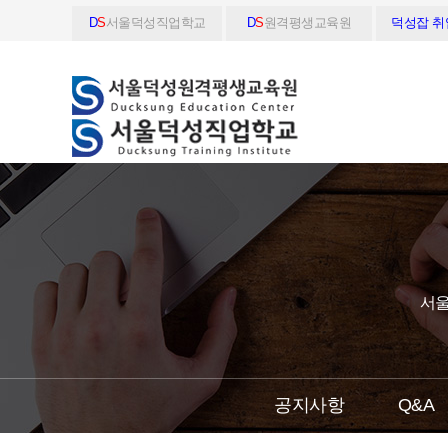
D
S
서울덕성직업학교
D
S
원격평생교육원
덕성잡 
서울
공지사항
Q&A